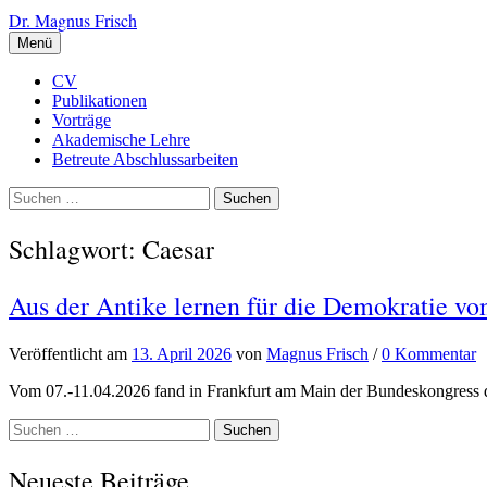
Zum
Dr. Magnus Frisch
Inhalt
Menü
überspringen
CV
Publikationen
Vorträge
Akademische Lehre
Betreute Abschlussarbeiten
Suchen
nach:
Schlagwort:
Caesar
Aus der Antike lernen für die Demokratie v
Veröffentlicht
am
13. April 2026
von
Magnus Frisch
/
0 Kommentar
Vom 07.-11.04.2026 fand in Frankfurt am Main der Bundeskongress d
Suchen
nach:
Neueste Beiträge