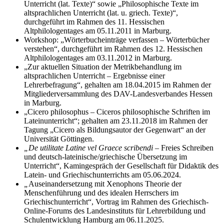
Unterricht (lat. Texte)“ sowie „Philosophische Texte im
altsprachlichen Unterricht (lat. u. griech. Texte)“,
durchgeführt im Rahmen des 11. Hessischen
Altphilologentages am 05.11.2011 in Marburg.
Workshop: „Wörterbucheinträge verfassen – Wörterbücher
verstehen“, durchgeführt im Rahmen des 12. Hessischen
Altphilologentages am 03.11.2012 in Marburg.
„Zur aktuellen Situation der Metrikbehandlung im
altsprachlichen Unterricht – Ergebnisse einer
Lehrerbefragung“, gehalten am 18.04.2015 im Rahmen der
Mitgliederversammlung des DAV-Landesverbandes Hessen
in Marburg.
„Cicero philosophus – Ciceros philosophische Schriften im
Lateinunterricht“; gehalten am 23.11.2018 im Rahmen der
Tagung „Cicero als Bildungsautor der Gegenwart“ an der
Universität Göttingen.
„De utilitate Latine vel Graece scribendi
– Freies Schreiben
und deutsch-lateinische/griechische Übersetzung im
Unterricht“, Kamingespräch der Gesellschaft für Didaktik des
Latein- und Griechischunterrichts am 05.06.2024.
„
Auseinandersetzung mit Xenophons Theorie der
Menschenführung und des idealen Herrschers im
Griechischunterricht“, Vortrag im Rahmen des Griechisch-
Online-Forums des Landesinstituts für Lehrerbildung und
Schulentwicklung Hamburg am 06.11.2025.