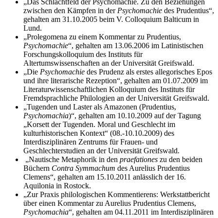
„Das Schlachtfeld der Psychomachie. Zu den Beziehungen
zwischen den Kämpfen in der
Psychomachie
des Prudentius“,
gehalten am 31.10.2005 beim V. Colloquium Balticum in
Lund.
„Prolegomena zu einem Kommentar zu Prudentius,
Psychomachie
“, gehalten am 13.06.2006 im Latinistischen
Forschungskolloquium des Instituts für
Altertumswissenschaften an der Universität Greifswald.
„Die
Psychomachie
des Prudenz als erstes allegorisches Epos
und ihre literarische Rezeption“, gehalten am 01.07.2009 im
Literaturwissenschaftlichen Kolloquium des Instituts für
Fremdsprachliche Philologien an der Universität Greifswald.
„Tugenden und Laster als Amazonen (Prudentius,
Psychomachia
)“, gehalten am 10.10.2009 auf der Tagung
„Korsett der Tugenden. Moral und Geschlecht im
kulturhistorischen Kontext“ (08.-10.10.2009) des
Interdisziplinären Zentrums für Frauen- und
Geschlechterstudien an der Universität Greifswald.
„Nautische Metaphorik in den
praefationes
zu den beiden
Büchern
Contra Symmachum
des Aurelius Prudentius
Clemens“, gehalten am 15.10.2011 anlässlich der 16.
Aquilonia in Rostock.
„Zur Praxis philologischen Kommentierens: Werkstattbericht
über einen Kommentar zu Aurelius Prudentius Clemens,
Psychomachia
“, gehalten am 04.11.2011 im Interdisziplinären