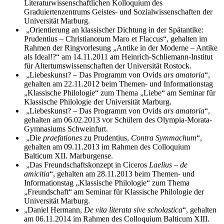
Literaturwissenschaftlichen Kolloquium des
Graduiertenzentrums Geistes- und Sozialwissenschaften der
Universität Marburg.
„Orientierung an klassischer Dichtung in der Spätantike:
Prudentius – Christianorum Maro et Flaccus“, gehalten im
Rahmen der Ringvorlesung „Antike in der Moderne – Antike
als Ideal!?“ am 14.11.2011 am Heinrich-Schliemann-Institut
für Altertumswissenschaften der Universität Rostock.
„Liebeskunst? – Das Programm von Ovids
ars amatoria
“,
gehalten am 22.11.2012 beim Themen- und Informationstag
„Klassische Philologie“ zum Thema „Liebe“ am Seminar für
Klassische Philologie der Universität Marburg.
„Liebeskunst? – Das Programm von Ovids
ars amatoria
“,
gehalten am 06.02.2013 vor Schülern des Olympia-Morata-
Gymnasiums Schweinfurt.
„Die
praefationes
zu Prudentius,
Contra Symmachum
“,
gehalten am 09.11.2013 im Rahmen des Colloquium
Balticum XII. Marburgense.
„Das Freundschaftskonzept in Ciceros
Laelius – de
amicitia
“, gehalten am 28.11.2013 beim Themen- und
Informationstag „Klassische Philologie“ zum Thema
„Freundschaft“ am Seminar für Klassische Philologie der
Universität Marburg.
„Daniel Hermann,
De vita literata sive scholastica
“, gehalten
am 06.11.2014 im Rahmen des Colloquium Balticum XIII.