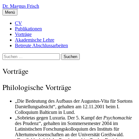
Zum
Dr. Magnus Frisch
Inhalt
Menü
überspringen
CV
Publikationen
Vorträge
Akademische Lehre
Betreute Abschlussarbeiten
Suchen
nach:
Vorträge
Philologische Vorträge
„Die Bedeutung des Aufbaus der Augustus-Vita für Suetons
Darstellungsabsicht“, gehalten am 12.11.2001 beim I.
Colloquium Balticum in Lund.
„Sobrietas gegen Luxuria. Der 5. Kampf der
Psychomachie
des Prudenz“, gehalten im Sommersemester 2004 im
Latinistischen Forschungskolloquium des Instituts für
Altertumswissenschaften an der Universität Greifswald.