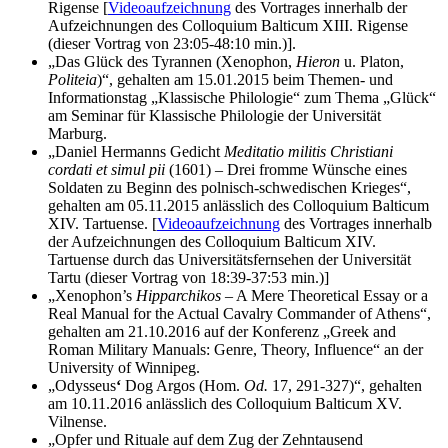
Rigense [
Videoaufzeichnung
des Vortrages innerhalb der
Aufzeichnungen des Colloquium Balticum XIII. Rigense
(dieser Vortrag von 23:05-48:10 min.)].
„Das Glück des Tyrannen (Xenophon,
Hieron
u. Platon,
Politeia
)“, gehalten am 15.01.2015 beim Themen- und
Informationstag „Klassische Philologie“ zum Thema „Glück“
am Seminar für Klassische Philologie der Universität
Marburg.
„Daniel Hermanns Gedicht
Meditatio militis Christiani
cordati et simul pii
(1601) – Drei fromme Wünsche eines
Soldaten zu Beginn des polnisch-schwedischen Krieges“,
gehalten am 05.11.2015 anlässlich des Colloquium Balticum
XIV. Tartuense. [
Videoaufzeichnung
des Vortrages innerhalb
der Aufzeichnungen des Colloquium Balticum XIV.
Tartuense durch das Universitätsfernsehen der Universität
Tartu (dieser Vortrag von 18:39-37:53 min.)]
„Xenophon’s
Hipparchikos
– A Mere Theoretical Essay or a
Real Manual for the Actual Cavalry Commander of Athens“,
gehalten am 21.10.2016 auf der Konferenz „Greek and
Roman Military Manuals: Genre, Theory, Influence“ an der
University of Winnipeg.
„Odysseus
‘
Dog Argos (Hom.
Od.
17, 291-327)“, gehalten
am 10.11.2016 anlässlich des Colloquium Balticum XV.
Vilnense.
„Opfer und Rituale auf dem Zug der Zehntausend