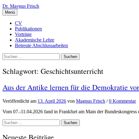
Zum
Dr. Magnus Frisch
Inhalt
Menü
überspringen
CV
Publikationen
Vorträge
Akademische Lehre
Betreute Abschlussarbeiten
Suchen
nach:
Schlagwort:
Geschichtsunterricht
Aus der Antike lernen für die Demokratie v
Veröffentlicht
am
13. April 2026
von
Magnus Frisch
/
0 Kommentar
Vom 07.-11.04.2026 fand in Frankfurt am Main der Bundeskongress d
Suchen
nach:
Neueste Beiträge