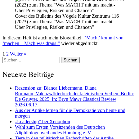
Cover des Bulletins des Vögele Kultur Zentrums 116
(2023) zum Thema “Was MACHT mit uns macht –
Über Privilegien, Risiken und Chancen”
In diesem Heft ist auch mein Blogartikel
“‘Macht’ kommt von
‘machen – Mach was draus!”
wieder abgedruckt.
Seitennummerierung
1
2
Weiter »
Suchen
der
nach:
Neueste Beiträge
Beiträge
Rezension zu: Bianca Liebermann, Diana
Bormann, Valenzwörterbuch der lateinischen Verben. Berlin:
De Gruyter, 2025. In: Bryn Mawr Classical Review
2026.06.17.
Aus der Antike lernen für die Demokratie von heute und
morgen
„Leadership“ bei Xenophon
Wahl zum Ersten Vorsitzenden des Deutschen
Altphilologenverbandes Hamburg e. V.
Tiere in den militärischen Fachschriften der Antike