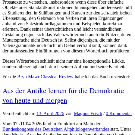
Prosatexte zu verstehen, insbesondere wenn diese über einfache
Objekte oder Standardkonstruktionen hinausgehen; andererseits hilft
es Studierenden in Stilübungen und Kursen zur deutsch-lateinischen
Übersetzung, den Gebrauch von Verben mit ihren Ergänzungen
anhand von Satzstrukturdiagrammen und Beispielen korrekt zu
erlernen. Dank seiner übersichtlichen und leicht verständlichen
Gestaltung eignet sich das Valenzwörterbuch auch für Nutzer, deren
Muttersprache nicht Deutsch ist. Selbst diejenigen, die mit der
Valenzgrammatik noch nicht im Detail vertraut sind, können dank
der umfassenden Einführungen von diesem Wörterbuch profitieren.
Dieses Wörterbuch schließt nicht nur eine konzeptionelle Lücke,
sondern überzeugt auch durch seinen Aufbau und seine Klarheit.
Für die
Bryn Mawr Classical Review
habe ich das Buch rezensiert:
Aus der Antike lernen für die Demokratie
von heute und morgen
Veröffentlicht
am
13. April 2026
von
Magnus Frisch
/
0 Kommentar
Vom 07.-11.04.2026 fand in Frankfurt am Main der
Bundeskongress des Deutschen Altphilologenverbandes
statt. Unter
dem Motto „Aus der Antike lernen für die Demokratie von heute