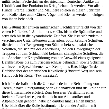
militärischen Fachschriften der griechisch-römischen Antike im
Hinblick auf ihre Funktion im Krieg behandelt werden. Vor allem
Hunde, Pferde, Rinder und Maultiere spielen in diesen Schriften
eine Rolle, aber auch Gänse, Vögel und Bienen werden in einigen
von ihnen behandelt.
Die Gattung der antiken militärischen Fachliteratur reicht von der
ersten Hälfte des 4. Jahrhunderts v. Chr. bis in die Spätantike und
setzt sich bis in die byzantinische Zeit fort. Sie lässt sich zudem in
verschiedene Untergattungen unterteilen: poliorketische Schriften,
die sich mit der Belagerung von Städten befassen; taktische
Schriften, die sich mit der Anordnung und den Bewegungen der
Truppen auf dem Schlachtfeld befassen; strategische Schriften, die
alle Aspekte der Kriegsführung von der Auswahl eines geeigneten
Befehlshabers bis zum Friedensschluss behandeln, sowie Schriften
zu einzelnen Spezialthemen wie Xenophons Ratschläge für den
Befehlshaber der athenischen Kavallerie (
Hipparchikos
) und sein
Handbuch für Reiter (
Peri hippikes
).
Ich habe deshalb auch die Unterschiede in der Behandlung von
Tieren je nach Untergattung oder Zeit analysiert und die Gründe für
diese Unterschiede erörtert. Zum besseren Verständnis eines
breiteren Leserkreises, zu dem nicht nur Althistoriker und
Altphilologen gehören, habe ich darüber hinaus einen kurzen
Überblick über die Rolle bestimmter Tiere in der Antike – mit