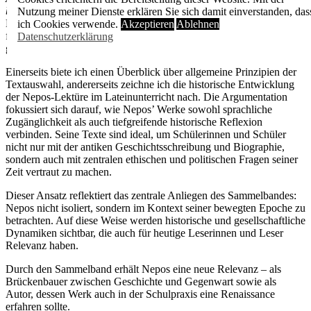
biographischen Texten am Beispiel der Nepos-Lektüre
(S. 137-166).
Nutzung meiner Dienste erklären Sie sich damit einverstanden, das
Darin analysiere ich, welche Kriterien bei der Auswahl von Texten
ich Cookies verwende.
Akzeptieren
Ablehnen
für den Lateinunterricht eine Rolle spielen und warum Nepos’
Viten
Datenschutzerklärung
gerade im schulischen Kontext besonders geeignet sind.
Einerseits biete ich einen Überblick über allgemeine Prinzipien der
Textauswahl, andererseits zeichne ich die historische Entwicklung
der Nepos-Lektüre im Lateinunterricht nach. Die Argumentation
fokussiert sich darauf, wie Nepos’ Werke sowohl sprachliche
Zugänglichkeit als auch tiefgreifende historische Reflexion
verbinden. Seine Texte sind ideal, um Schülerinnen und Schüler
nicht nur mit der antiken Geschichtsschreibung und Biographie,
sondern auch mit zentralen ethischen und politischen Fragen seiner
Zeit vertraut zu machen.
Dieser Ansatz reflektiert das zentrale Anliegen des Sammelbandes:
Nepos nicht isoliert, sondern im Kontext seiner bewegten Epoche zu
betrachten. Auf diese Weise werden historische und gesellschaftliche
Dynamiken sichtbar, die auch für heutige Leserinnen und Leser
Relevanz haben.
Durch den Sammelband erhält Nepos eine neue Relevanz – als
Brückenbauer zwischen Geschichte und Gegenwart sowie als
Autor, dessen Werk auch in der Schulpraxis eine Renaissance
erfahren sollte.