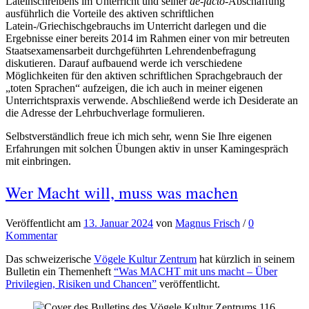
Lateinschreibens im Unterricht und seiner
de-facto
-Abschaffung
ausführlich die Vorteile des aktiven schriftlichen
Latein-/Griechischgebrauchs im Unterricht darlegen und die
Ergebnisse einer bereits 2014 im Rahmen einer von mir betreuten
Staatsexamensarbeit durchgeführten Lehrendenbefragung
diskutieren. Darauf aufbauend werde ich verschiedene
Möglichkeiten für den aktiven schriftlichen Sprachgebrauch der
„toten Sprachen“ aufzeigen, die ich auch in meiner eigenen
Unterrichtspraxis verwende. Abschließend werde ich Desiderate an
die Adresse der Lehrbuchverlage formulieren.
Selbstverständlich freue ich mich sehr, wenn Sie Ihre eigenen
Erfahrungen mit solchen Übungen aktiv in unser Kamingespräch
mit einbringen.
Wer Macht will, muss was machen
Veröffentlicht
am
13. Januar 2024
von
Magnus Frisch
/
0
Kommentar
Das schweizerische
Vögele Kultur Zentrum
hat kürzlich in seinem
Bulletin ein Themenheft
“Was MACHT mit uns macht – Über
Privilegien, Risiken und Chancen”
veröffentlicht.