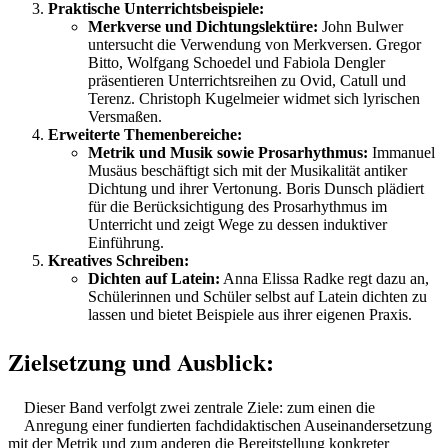
Praktische Unterrichtsbeispiele:
Merkverse und Dichtungslektüre:
John Bulwer
untersucht die Verwendung von Merkversen. Gregor
Bitto, Wolfgang Schoedel und Fabiola Dengler
präsentieren Unterrichtsreihen zu Ovid, Catull und
Terenz. Christoph Kugelmeier widmet sich lyrischen
Versmaßen.
Erweiterte Themenbereiche:
Metrik und Musik sowie Prosarhythmus:
Immanuel
Musäus beschäftigt sich mit der Musikalität antiker
Dichtung und ihrer Vertonung. Boris Dunsch plädiert
für die Berücksichtigung des Prosarhythmus im
Unterricht und zeigt Wege zu dessen induktiver
Einführung.
Kreatives Schreiben:
Dichten auf Latein:
Anna Elissa Radke regt dazu an,
Schülerinnen und Schüler selbst auf Latein dichten zu
lassen und bietet Beispiele aus ihrer eigenen Praxis.
Zielsetzung und Ausblick:
Dieser Band verfolgt zwei zentrale Ziele: zum einen die
Anregung einer fundierten fachdidaktischen Auseinandersetzung
mit der Metrik und zum anderen die Bereitstellung konkreter