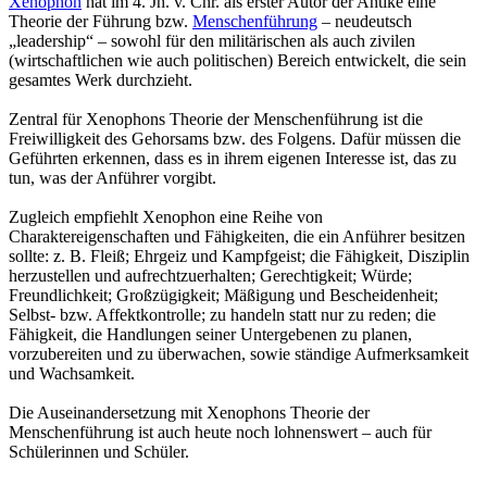
Xenophon
hat im 4. Jh. v. Chr. als erster Autor der Antike eine
Theorie der Führung bzw.
Menschenführung
– neudeutsch
„leadership“ – sowohl für den militärischen als auch zivilen
(wirtschaftlichen wie auch politischen) Bereich entwickelt, die sein
gesamtes Werk durchzieht.
Zentral für Xenophons Theorie der Menschenführung ist die
Freiwilligkeit des Gehorsams bzw. des Folgens. Dafür müssen die
Geführten erkennen, dass es in ihrem eigenen Interesse ist, das zu
tun, was der Anführer vorgibt.
Zugleich empfiehlt Xenophon eine Reihe von
Charaktereigenschaften und Fähigkeiten, die ein Anführer besitzen
sollte: z. B. Fleiß; Ehrgeiz und Kampfgeist; die Fähigkeit, Disziplin
herzustellen und aufrechtzuerhalten; Gerechtigkeit; Würde;
Freundlichkeit; Großzügigkeit; Mäßigung und Bescheidenheit;
Selbst- bzw. Affektkontrolle; zu handeln statt nur zu reden; die
Fähigkeit, die Handlungen seiner Untergebenen zu planen,
vorzubereiten und zu überwachen, sowie ständige Aufmerksamkeit
und Wachsamkeit.
Die Auseinandersetzung mit Xenophons Theorie der
Menschenführung ist auch heute noch lohnenswert – auch für
Schülerinnen und Schüler.