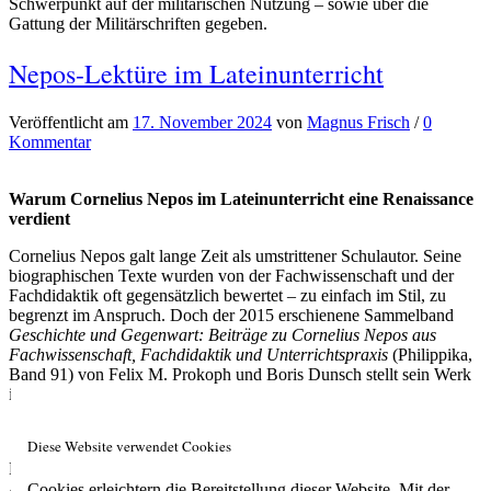
Schwerpunkt auf der militärischen Nutzung – sowie über die
Gattung der Militärschriften gegeben.
Nepos-Lektüre im Lateinunterricht
Veröffentlicht
am
17. November 2024
von
Magnus Frisch
/
0
Kommentar
Warum Cornelius Nepos im Lateinunterricht eine Renaissance
verdient
Cornelius Nepos galt lange Zeit als umstrittener Schulautor. Seine
biographischen Texte wurden von der Fachwissenschaft und der
Fachdidaktik oft gegensätzlich bewertet – zu einfach im Stil, zu
begrenzt im Anspruch. Doch der 2015 erschienene Sammelband
Geschichte und Gegenwart: Beiträge zu Cornelius Nepos aus
Fachwissenschaft, Fachdidaktik und Unterrichtspraxis
(Philippika,
Band 91) von Felix M. Prokoph und Boris Dunsch stellt sein Werk
in ein neues Licht.
Diese Website verwendet Cookies
Mein Beitrag in diesem Band trägt den Titel:
Begründung und
Auswahlkriterien für die Lektüre von historiographischen und
Cookies erleichtern die Bereitstellung dieser Website. Mit der