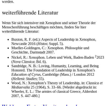
werden.
weiterführende Literatur
Wenn Sie sich intensiver mit Xenophon und seiner Theorie der
Menschenführung beschäftigen möchten, finden Sie hier
weiterführende Literatur:
Buxton, R. F. (ed.): Aspects of Leadership in Xenophon,
Newcastle 2016 (
Histos
; Suppl. 5).
Mueller-Goldingen, C.: Xenophon. Philosophie und
Geschichte, Darmstadt 2007.
2
Nickel, R.: Xenophon. Leben und Werk, Baden-Baden
2023
(
Nova Classica
; Bd. 6).
Sandridge, N. B.: Loving, Humanity, Learning, and Being
Honored. The Foundation of Leadership in Xenophon’s
Education of Cyrus
, Cambridge (Mass.) / London 2012
(
Hellenic Studies
; 55).
Wood, N.: Xenophon’s Theory of Leadership, in:
Classica et
Mediaevalia
25 (1964), S. 33–66. [Wieder abgedruckt in:
Wheeler, E. L.: The armies of classical Greece, Aldershot
2007, S. 447-480.]