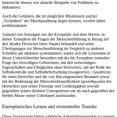
historische ebenso wie aktuelle Beispiele von Politikern zu
diskutieren.
Auch die Gefahren, die im möglichen Missbrauch solcher
„Techniken“ der Machtausübung liegen können, werden dabei
problematisiert.
Anhand von Auszügen aus der
Kyrupädie
und dem
Hieron
, in
denen Xenophon die Fragen der Menschenführung in Bezug auf
den idealen Herrscher eines Staates behandelt und seine
Überlegungen zur Menschenführung im Vergleich zu anderen
Schriften am stärksten systematisiert, setzen sich die Lernenden in
dieser Unterrichtsreihe besonders mit der für Xenophon zentralen
Frage des freiwilligen Gehorchens, mit den notwendigen
Eigenschaften und Fähigkeiten eines Herrschers, mit der Rolle der
Selbstkontrolle und Selbstbeherrschung (σωφροσύνη / ἐγκράτεια)
für einen Herrscher und die von ihm eingesetzten Beamten sowie
mit der Bedeutung der Menschenfreundlichkeit (φιλανθρωπία) des
Herrschers und seiner Fürsorge und Großzügigkeit sowohl
gegenüber seinen direkten Untergebenen ein als auch gegenüber der
breiten Masse seiner Untertanen auseinander.
Exemplarisches Lernen und existentieller Transfer
Diese Textauszüge bieten zahlreiche Anknüpfungspunkte zu unserer