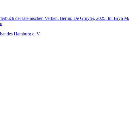
rbuch der lateinischen Verben. Berlin: De Gruyter, 2025. In: Bryn M
en
rbandes Hamburg e. V.