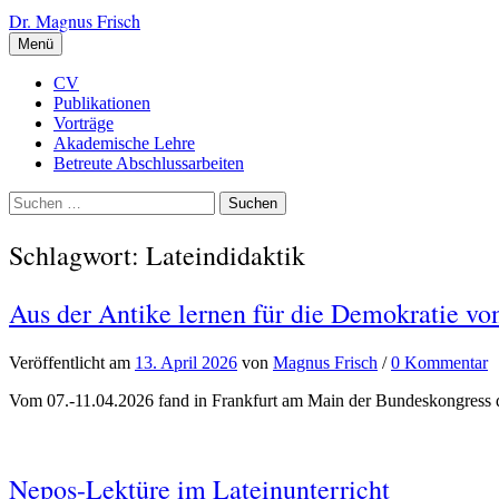
Zum
Dr. Magnus Frisch
Inhalt
Menü
überspringen
CV
Publikationen
Vorträge
Akademische Lehre
Betreute Abschlussarbeiten
Suchen
nach:
Schlagwort:
Lateindidaktik
Aus der Antike lernen für die Demokratie v
Veröffentlicht
am
13. April 2026
von
Magnus Frisch
/
0 Kommentar
Vom 07.-11.04.2026 fand in Frankfurt am Main der Bundeskongress d
Nepos-Lektüre im Lateinunterricht